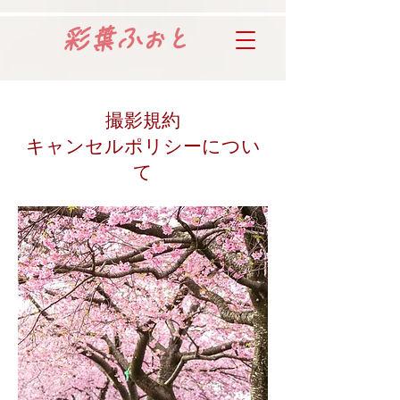
​彩葉
ふぉと
​撮影規約
キャンセルポリシーについ
て