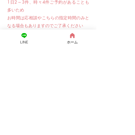
1日2～3件、時々4件ご予約があることも
多いため
お時間は応相談やこちらの指定時間のみと
なる場合もありますのでご了承ください
可能な限り撮影ご希望をお断りしないよう
LINE
ホーム
にしています
毎月20件～30件、繁忙期は30～45件近く
ご依頼があり
スケジュールがいっぱいの時もあります
すべての作業をカメラマン一人で行ってお
りますので
​ご理解いただけますと幸いですm(__)m
​お問い合わせご返信・納品などお待たせす
ることがあります
可能な限り最短で行っています
少しでも待ちたくないという方はトラブル