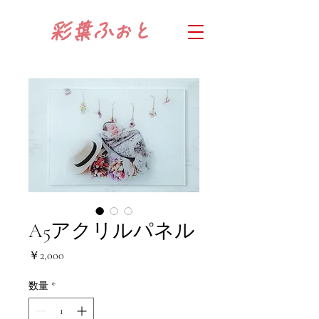
​彩葉
ふぉと
A5アクリルパネル
価
￥2,000
格
数量
*