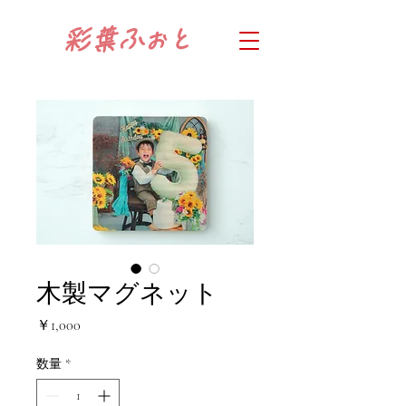
​彩葉
ふぉと
木製マグネット
価
￥1,000
格
数量
*